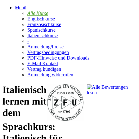
Menü
Alle Kurse
Englischkurse
Französischkurse
Spanischkurse
Italienischkurse
-
Anmeldung/Preise
Vertragsbedingungen
PDF-Hinweise und Downloads
E-Mail Kontakt
Vertrag kündigen
Anmeldung widerrufen
Italienisch
lernen mit
dem
Sprachkurs:
Italienisch für